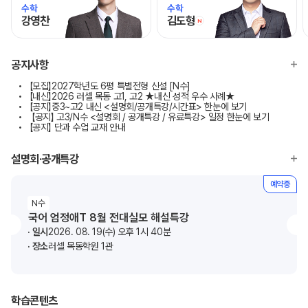
수학
수학
강영찬
김도형
N
신규
모바일이동
모바일이동
공지사항
【모집】2027학년도 6평 특별전형 신설 [N수]
【내신】2026 러셀 목동 고1, 고2 ★내신 성적 우수 사례★
【공지】중3~고2 내신 <설명회/공개특강/시간표> 한눈에 보기
【공지】 고3/N수 <설명회 / 공개특강 / 유료특강> 일정 한눈에 보기
【공지】 단과 수업 교재 안내
설명회·공개특강
예약중
N수
국어 엄정애T 8월 전대실모 해설특강
일시
2026. 08. 19(수) 오후 1시 40분
장소
러셀 목동학원 1관
학습콘텐츠