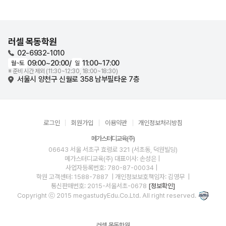
러셀 목동학원
02-6932-1010
09:00~20:00
/
11:00~17:00
월~토
일
※ 준비 시간 제외 (11:30~12:30, 18:00~18:30)
서울시 양천구 신월로 358 남부필타운 7층
로그인
회원가입
이용약관
개인정보처리방침
메가스터디교육(주)
06643 서울 서초구 효령로 321 (서초동, 덕원빌딩)
메가스터디교육(주)
대표이사: 손성은 |
사업자등록번호: 780-87-00034
|
학원 고객센터: 1588-7887
| 개인정보보호책임자: 김영무
|
통신판매번호: 2015-서울서초-0678
[정보확인]
Copyright ⓒ 2015 megastudyEdu.Co.Ltd. All right reserved.
러셀 목동학원