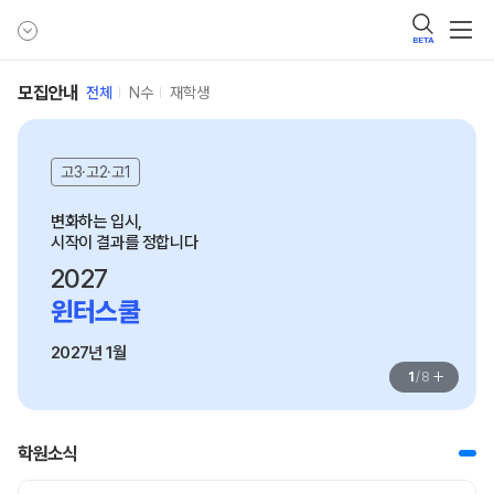
BETA
모집안내
전체
N수
재학생
고3·고2·고1
변화하는 입시,

시작이 결과를 정합니다
2027
윈터스쿨
2027년 1월
+
1
/
8
학원소식