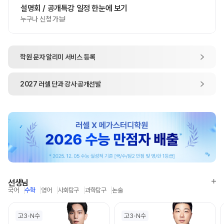
설명회 / 공개특강 일정 한눈에 보기
누구나 신청 가능!
학원 문자 알리미
서비스 등록
2027
러셀 단과
강사 공개선발
선생님
국어
수학
영어
사회탐구
과학탐구
논술
고3
N수
고3
N수