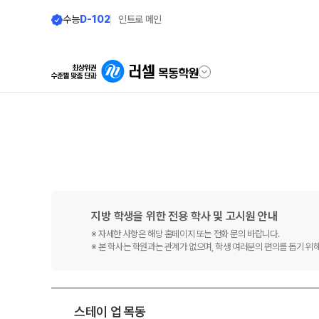
수능
D-102
인트로 메인
학원안내
단과 시간표
원장 인사말
N수
9월 AM단과
공지사항
N
8월 AM단과
지방 학생을 위한 전용 학사 및 고시원 안내
학원 상담
※ 자세한 사항은 해당 홈페이지 또는 전화 문의 바랍니다.
고3·N수
※ 본 학사는 학원과는 관계가 없으며, 학생 여러분의 편의를 돕기 위
카카오톡 빠른 상담
대학별 논술 파이널 특강
N
자주 묻는 질문
9월 정규·특강 단과
N
온라인 상담
8월 정규·특강 단과
스테이 업 목동
원장과 소통하기