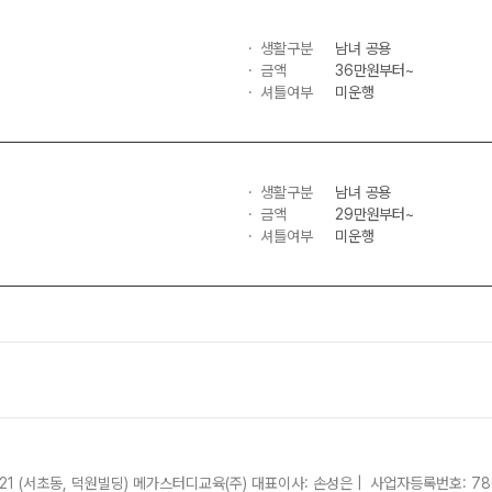
생활구분
남녀 공용
금액
36만원부터~
셔틀여부
미운행
생활구분
남녀 공용
금액
29만원부터~
셔틀여부
미운행
21 (서초동, 덕원빌딩)
메가스터디교육(주)
대표이사: 손성은 |
사업자등록번호: 780