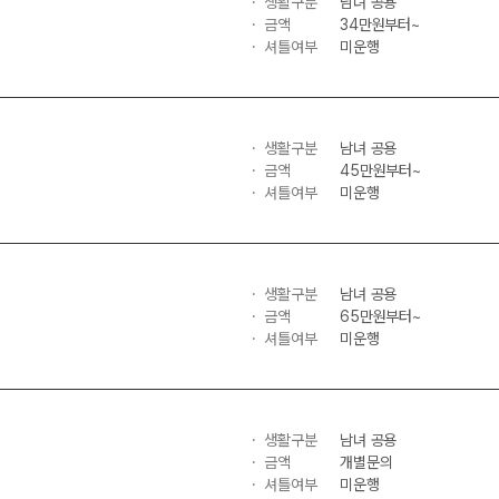
생활구분
남녀 공용
과학탐구
메가X
금액
34만원부터~
2027 재학생 정규반
논술
셔틀여부
미운행
ALPH
고3·고2·고1
수학 
통합사회
2026 썸머스쿨
생활구분
남녀 공용
2026
고1
금액
45만원부터~
셔틀여부
미운행
재원생
고1 썸머 360 몰입캠프
N
메가패
2027
메가 
2027 윈터스쿨
생활구분
남녀 공용
N
실시간 
금액
65만원부터~
셔틀여부
미운행
생활구분
남녀 공용
금액
개별문의
셔틀여부
미운행