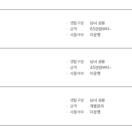
생활구분
남녀 공용
금액
65만원부터~
셔틀여부
미운행
생활구분
남녀 공용
금액
45만원부터~
셔틀여부
미운행
생활구분
남녀 공용
금액
개별문의
셔틀여부
미운행