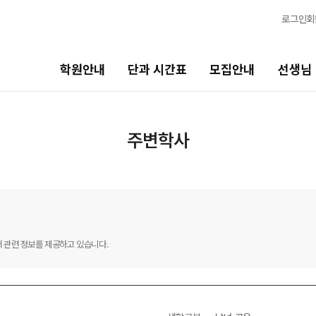
로그인
회
학원안내
단과 시간표
모집안내
선생님
모집안내
선생님
바른
주변학사
N수·고3
선생님 커리큘럼
202
2027 파이널 정규반
선생님
바른공
N
N수
전체
재원생
국어
2027 반수반
해 관련 정보를 제공하고 있습니다.
N
학습 콘
수학
2027 N수 정규반
2026
영어
2027 N수 패키지반
OMEG
사회탐구
전국 대
고2·고1