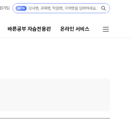
원가입
바른공부 자습전용관
온라인 서비스
공부 자습전용관
온라인 서비스
6 입시 결과
입시설명회·공개특강
부 자습전용관 안내
모의고사 접수
 전용 콘텐츠
홈페이지 회원 인증
텐츠 한눈에 보기
재원생 편리한 온라인 서비스
년 모의고사 일정
A 모의고사
단위 실전 모의고사