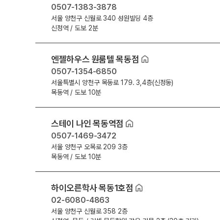
0507-1383-3878
추석 집중 특강
N
학원 이용 안내
서울 양천구 신월로 340 성원빌딩 4층
고3
신정역 / 도보 2분
러셀 시스템
썸머특강[고3]
N
학원 시설
엔젤하우스 원룸텔 목동점
위치안내
고1·고2
0507-1354-6850
주변학사
서울특별시 양천구 목동로 179. 3,4층(신정동)
썸머특강[고1·고2]
목동역 / 도보 10분
주간 식단표
8~9월 중간고사 대비 강좌
N
고2
스테이 나인 목동역점
고2 수능 시작반
0507-1469-3472
N
서울 양천구 오목로 209 3층
중3
목동역 / 도보 10분
중3 고등 대비반
N
하이오른학사 목동1호점
마감 강좌 대기 신청
02-6080-4863
서울 양천구 신월로 358 2층