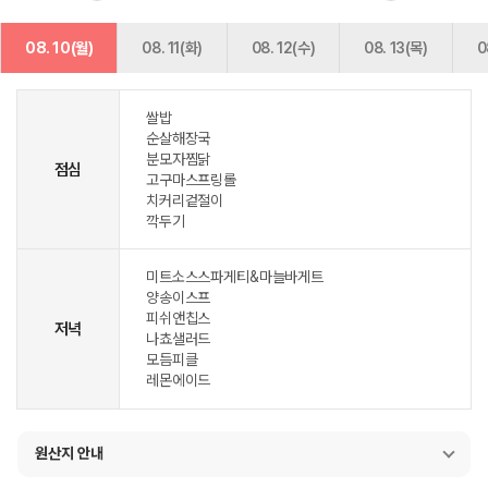
08. 10(월)
08. 11(화)
08. 12(수)
08. 13(목)
0
쌀밥
순살해장국
분모자찜닭
점심
고구마스프링롤
치커리겉절이
깍두기
미트소스스파게티&마늘바게트
양송이스프
피쉬앤칩스
저녁
나쵸샐러드
모듬피클
레몬에이드
원산지 안내