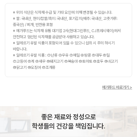
※ 위의 식단은 식자재 수급 및 기타 요인에 의해 변경될 수 있습니다.
※ 쌀: 국내산, 현미/찹쌀/흑미: 국내산, 포기김치(배추: 국내산, 고춧가루:
중국산) / 찌개, 반찬용 포함
※ 메가푸드는 식자재 유통 대기업 2사(현대그린푸드, CJ프레시웨이)에서
안전하고 엄선된 식자재를 공급받아 사용하고 있습니다.
※ 알레르기 유발 식품이 포함되어 있을 수 있으니 섭취 시 주의 하시기
바랍니다.
※ 알레르기 유발 식품 : ①난류 ②우유 ③메밀 ④땅콩 ⑤대두 ⑥밀
⑦고등어 ⑧게 ⑨새우 ⑩돼지고기 ⑪복숭아 ⑫토마토 ⑬호두 ⑭쇠고기
⑮닭고기 ⑯오징어 ⑰조개류
메가푸드 바로가기 >
좋은 재료와 정성으로
학생들의 건강을 책임집니다.