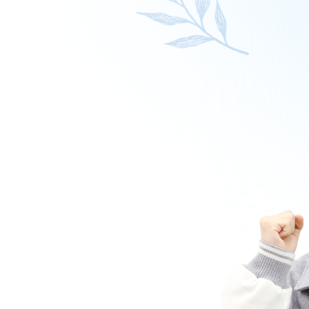
추석 집중 특강
N
학원 이용 안내
고3
러셀 시스템
썸머특강[고3]
N
학원 시설
위치안내
고1·고2
주변학사
썸머특강[고1·고2]
주간 식단표
8~9월 중간고사 대비 강좌
N
고2
고2 수능 시작반
N
중3
중3 고등 대비반
N
마감 강좌 대기 신청