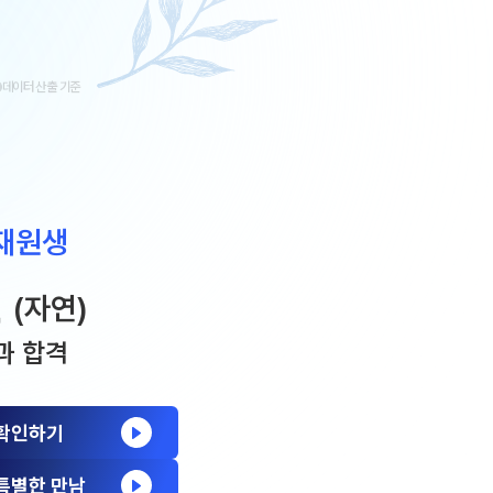
대성 더 프리미엄 모의고사
A 모의고사
아이젠
데이터 산출 기준
·과학 학평 대비
 수능 적중 문항
 특별 혜택
 재원생
스 특별 지원
스마트 리포트
진
(자연)
질문답변 앱 QUBE
과 합격
 확인하기
특별한 만남