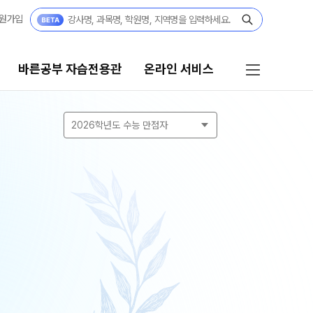
원가입
바른공부 자습전용관
온라인 서비스
2026학년도 수능 만점자
공부 자습전용관
온라인 서비스
6 입시 결과
입시설명회·공개특강
부 자습전용관 안내
모의고사 접수
 전용 콘텐츠
홈페이지 회원 인증
텐츠 한눈에 보기
재원생 편리한 온라인 서비스
년 모의고사 일정
A 모의고사
단위 실전 모의고사