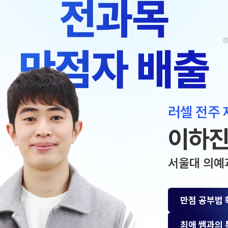
전과목
과학탐구
메가X
2027 재학생 정규반
논술
ALPH
고3·고2·고1
수학 
만점자 배출
통합사회
2026 썸머스쿨
2026
고1
재원생
고1 썸머 360 몰입캠프
N
러셀 전주
메가패
2027
메가 
이하
2027 윈터스쿨
N
실시간 
서울대 의예
만점 공부법
최애 쌤과의 