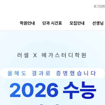
로그인
회
학원안내
단과 시간표
모집안내
선생님
모집안내
선생님
바른
러셀 X 메가스터디학원
N수·고3
선생님 커리큘럼
202
2027 파이널 정규반
선생님
바른공
N
올해도 결과로 증명했습니다
N수
전체
재원생
국어
2026 수능
2027 반수반
N
학습 콘
수학
2027 N수 정규반
2026
영어
2027 N수 패키지반
OMEG
사회탐구
전국 대
고2·고1