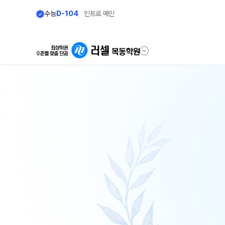
수능
D-104
인트로 메인
학원안내
단과 시간표
원장 인사말
N수
9월 AM단과
공지사항
N
8월 AM단과
학원 상담
고3·N수
카카오톡 빠른 상담
대학별 논술 파이널 특강
N
자주 묻는 질문
9월 정규·특강 단과
N
온라인 상담
8월 정규·특강 단과
원장과 소통하기