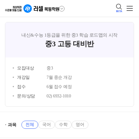
BETA
내신&수능 1등급을 위한 중3 학습 로드맵의 시작
중3 고등 대비반
모집대상
중3
개강일
7월 중순 개강
접수
6월 접수 예정
문의/상담
02) 6932-1010
전체
국어
수학
영어
과목