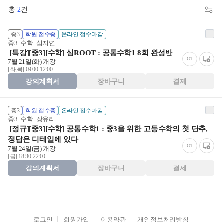
총
2
건
중3
학원 접수중
온라인 접수마감
중3
수학
심지연
[특강][중3][수학] 심ROOT : 공통수학1 8회 완성반
OT
7월 21일(화) 개강
[화,목] 09:00-12:00
강의계획서
장바구니
결제
중3
학원 접수중
온라인 접수마감
중3
수학
장유리
[정규][중3][수학] 공통수학1 : 중3을 위한 고등수학의 첫 단추,
정답은 디테일에 있다
OT
7월 24일(금) 개강
[금] 18:30-22:00
강의계획서
장바구니
결제
로그인
회원가입
이용약관
개인정보처리방침