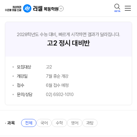
BETA
2028학년도 수능 대비, 빠르게 시작하면 결과가 달라집니다.
고2 정시 대비반
모집대상
고2
개강일
7월 중순 개강
접수
6월 접수 예정
문의/상담
02) 6932-1010
과목
전체
국어
수학
영어
과탐