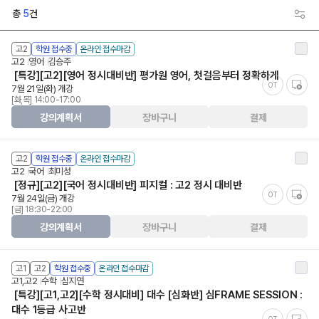
총
5
건
고2
학원 접수중
온라인 접수마감
고2
영어
김승주
[특강][고2][영어 정시대비반] 평가원 영어, 첫걸음부터 정확하게
OT
7월 21일(화) 개강
[화,목] 14:00-17:00
강의계획서
장바구니
결제
고2
학원 접수중
온라인 접수마감
고2
국어
최미성
[정규][고2][국어 정시대비반] 피지컬 : 고2 정시 대비반
OT
7월 24일(금) 개강
[금] 18:30-22:00
강의계획서
장바구니
결제
고1
고2
학원 접수중
온라인 접수마감
고1,고2
수학
심지연
[특강][고1,고2][수학 정시대비] 대수 [심화반] 심FRAME SESSION :
대수 1등급 사고반