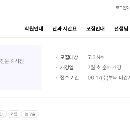
로그인
회
학원안내
단과 시간표
모집안내
선생님
모집안내
선생님
바른
모집대상
고3·N수
 전문 강사진
개강일
7월 초 순차 개강
N수·고3
선생님 커리큘럼
202
접수 기간
06. 17(수)부터 마
2027 파이널 정규반
선생님
바른공
N
N수
전체
재원생
국어
2027 반수반
N
학습 콘
수학
2027 N수 정규반
2026
탐
과탐
논구술
영어
2027 N수 패키지반
OMEG
사회탐구
전국 대
고2·고1