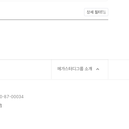
대성 더 프리미엄 모의고사
상세 필터
A 모의고사
아이젠
·과학 학평 대비
 수능 적중 문항
 특별 혜택
스 특별 지원
메가스터디그룹 소개
스마트 리포트
질문답변 앱 QUBE
-87-00034
]