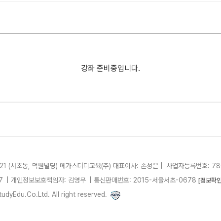
과학탐구
메가X
2027 재학생 정규반
논술
ALPH
고3·고2·고1
수학 
통합사회
2026 썸머스쿨
강좌 준비중입니다.
2026
고1
재원생
고1 썸머 360 몰입캠프
N
메가패
2027
메가 
2027 윈터스쿨
N
실시간 
21 (서초동, 덕원빌딩)
메가스터디교육(주)
대표이사: 손성은 |
사업자등록번호: 780
7
| 개인정보보호책임자: 김영무
|
통신판매번호: 2015-서울서초-0678
[정보확인
dyEdu.Co.Ltd. All right reserved.