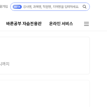
원가입
바른공부 자습전용관
온라인 서비스
공부 자습전용관
온라인 서비스
6 입시 결과
입시설명회·공개특강
감시까지
부 자습전용관 안내
모의고사 접수
 전용 콘텐츠
홈페이지 회원 인증
텐츠 한눈에 보기
재원생 편리한 온라인 서비스
년 모의고사 일정
A 모의고사
단위 실전 모의고사