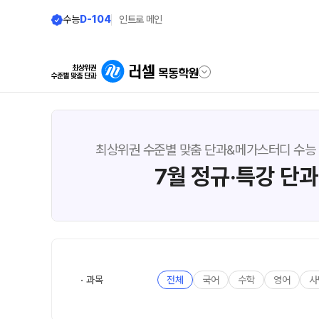
수능
D-104
인트로 메인
학원안내
단과 시간표
최상위권 수준별 맞춤 단과&메가스터디 수능
원장 인사말
N수
7월 정규·특강 단과
9월 AM단과
공지사항
N
8월 AM단과
학원 상담
고3·N수
카카오톡 빠른 상담
대학별 논술 파이널 특강
N
자주 묻는 질문
과목
전체
국어
수학
영어
사
9월 정규·특강 단과
N
온라인 상담
8월 정규·특강 단과
원장과 소통하기