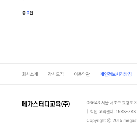
추석 집중 특강
N
학원 이용 안내
총
0
건
고3
러셀 시스템
썸머특강[고3]
N
학원 시설
위치안내
고1·고2
주변학사
썸머특강[고1·고2]
주간 식단표
8~9월 중간고사 대비 강좌
N
고2
회사소개
강사모집
이용약관
개인정보처리방침
고2 수능 시작반
N
중3
06643 서울 서초구 효령로 3
중3 고등 대비반
N
|
학원 고객센터: 1588-788
마감 강좌 대기 신청
Copyright ⓒ 2015 megastu