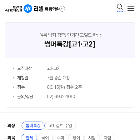
BETA
여름 방학 집중! 단기간 고밀도 학습
썸머특강[고1·고2]
모집대상
고1·고2
개강일
7월 중순 개강
접수
06. 15(월) 접수 오픈
문의/상담
02) 6932-1010
과정
썸머특강
고1 캠프 수업
과목
전체
국어
수학
영어
사탐
과탐