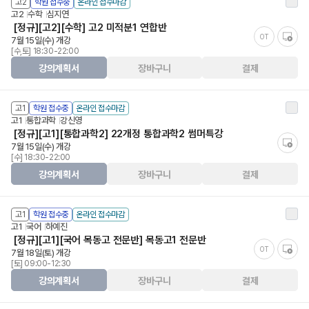
고2
학원 접수중
온라인 접수마감
고2
수학
심지연
[정규][고2][수학] 고2 미적분1 연합반
OT
7월 15일(수) 개강
[수,토] 18:30-22:00
강의계획서
장바구니
결제
고1
학원 접수중
온라인 접수마감
고1
통합과학
강신영
[정규][고1][통합과학2] 22개정 통합과학2 썸머특강
7월 15일(수) 개강
[수] 18:30-22:00
강의계획서
장바구니
결제
고1
학원 접수중
온라인 접수마감
고1
국어
하예진
[정규][고1][국어 목동고 전문반] 목동고1 전문반
OT
7월 18일(토) 개강
[토] 09:00-12:30
강의계획서
장바구니
결제