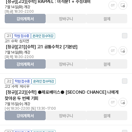
[정규][고2][수학] RAPPEL : 미적분1 + 수능대비
OT
7월 14일(화) 개강
[화,금] 18:30-22:00
강의계획서
장바구니
결제
고1
학원 접수중
온라인 접수마감
고1
수학
심지연
[정규][고1][수학] 고1 공통수학2 [기본반]
OT
7월 14일(화) 개강
[화,목] 18:30-22:00
강의계획서
장바구니
결제
고2
학원 접수중
온라인 접수마감
고2
수학
박시우
[정규][고2][수학] ●제로베이스● [SECOND CHANCE] 나에게
찾아온 두 번째 기회
OT
7월 15일(수) 개강
[수] 18:30-22:00 [토] 13:30-17:00
강의계획서
장바구니
결제