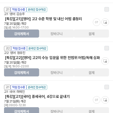
고1
학원 접수중
온라인 접수마감
고1
영어
김승주
[특강][고1][영어] 고2 수준 학평 및 내신 어법 총정리
OT
7월 20일(월) 개강
[월,금] 14:00-17:00
강의계획서
장바구니
결제
고2
학원 접수중
온라인 접수마감
고2
영어
정유진
[특강][고2][영어] 고2의 수능 입문을 위한 전범위 어법/독해 심화
7월 20일(월) 개강
[월,목] 19:00-22:00
강의계획서
장바구니
결제
고1
학원 접수중
온라인 접수마감
고1
국어
하예진
[특강][고1][국어] 중세국어, 4강으로 끝내기
OT
7월 21일(화) 개강
[화] 09:00-12:30
강의계획서
장바구니
결제