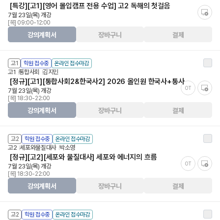
[특강][고1][영어 몰입캠프 전용 수업] 고2 독해의 첫걸음
7월 23일(목) 개강
[목] 09:00-12:00
강의계획서
장바구니
결제
고1
학원 접수중
온라인 접수마감
고1
통합사회
김지민
[정규][고1][통합사회2&한국사2] 2026 올인원 한국사+통사
OT
7월 23일(목) 개강
[목] 18:30-22:00
강의계획서
장바구니
결제
고2
학원 접수중
온라인 접수마감
고2
세포와물질대사
박소영
[정규][고2][세포와 물질대사] 세포와 에너지의 흐름
OT
7월 23일(목) 개강
[목] 18:30-22:00
강의계획서
장바구니
결제
고2
학원 접수중
온라인 접수마감