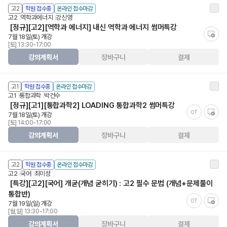
고2
학원 접수중
온라인 접수마감
고2
역학과에너지
강신영
[정규][고2][역학과 에너지] 내신 역학과 에너지 썸머특강
7월 18일(토) 개강
[토] 13:30-17:00
강의계획서
장바구니
결제
고1
학원 접수중
온라인 접수마감
고1
통합과학
박건수
[정규][고1][통합과학2] LOADING 통합과학2 썸머특강
OT
7월 18일(토) 개강
[토] 14:00-17:00
강의계획서
장바구니
결제
고2
학원 접수중
온라인 접수마감
고2
국어
최미성
[특강][고2][국어] 개굳(개념 굳히기) : 고2 필수 문법 (개념+문제풀이
통합반)
OT
7월 19일(일) 개강
[월,일] 13:30-17:00
강의계획서
장바구니
결제