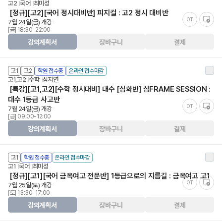
고2
국어
최미성
[정규][고2][국어 정시대비반] 피지컬 : 고2 정시 대비반
OT
7월 24일(금) 개강
[금] 18:30-22:00
강의계획서
장바구니
결제
고1
고2
학원 접수중
온라인 접수마감
고1,고2
수학
심지연
[특강][고1,고2][수학 정시대비] 대수 [심화반] 심FRAME SESSION :
대수 1등급 사고반
OT
7월 24일(금) 개강
[금] 09:00-12:00
강의계획서
장바구니
결제
고1
학원 접수중
온라인 접수마감
고1
국어
최미성
[정규][고1][국어 금옥여고 전문반] 1등급으로의 지름길 : 금옥여고 고1
OT
7월 25일(토) 개강
[토] 13:30-17:00
강의계획서
장바구니
결제