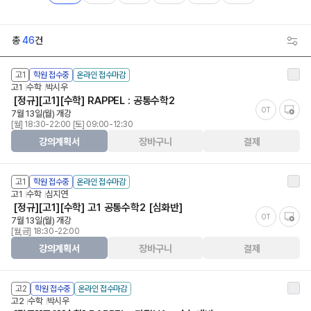
총
46
건
고1
학원 접수중
온라인 접수마감
고1
수학
박시우
[정규][고1][수학] RAPPEL : 공통수학2
OT
7월 13일(월) 개강
[월] 18:30-22:00 [토] 09:00-12:30
강의계획서
장바구니
결제
고1
학원 접수중
온라인 접수마감
고1
수학
심지연
[정규][고1][수학] 고1 공통수학2 [심화반]
OT
7월 13일(월) 개강
[월,금] 18:30-22:00
강의계획서
장바구니
결제
고2
학원 접수중
온라인 접수마감
고2
수학
박시우