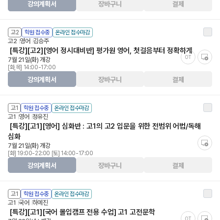
강의계획서
장바구니
결제
고2
학원 접수중
온라인 접수마감
고2
영어
김승주
[특강][고2][영어 정시대비반] 평가원 영어, 첫걸음부터 정확하게
OT
7월 21일(화) 개강
[화,목] 14:00-17:00
강의계획서
장바구니
결제
고1
학원 접수중
온라인 접수마감
고1
영어
정유진
[특강][고1][영어] 심화반 : 고1의 고2 입문을 위한 전범위 어법/독해
심화
7월 21일(화) 개강
[화] 19:00-22:00 [토] 14:00-17:00
강의계획서
장바구니
결제
고1
학원 접수중
온라인 접수마감
고1
국어
하예진
[특강][고1][국어 몰입캠프 전용 수업] 고1 고전문학
OT