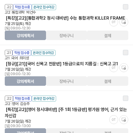
고2
학원 접수중
온라인 접수마감
고2
통합과학
박건수
[특강][고2][통합과학2 정시 대비반] 수능 통합과학 KILLER FRAME
OT
7월 25일(토) 개강
[토] 09:00-12:30
강의계획서
장바구니
결제
고1
학원 접수중
온라인 접수마감
고1
국어
최미성
[정규][고1][국어 신목고 전문반] 1등급으로의 지름길 : 신목고 고1
OT
7월 26일(일) 개강
[일] 09:00-12:30
강의계획서
장바구니
결제
고2
학원 접수중
온라인 접수마감
고2
영어
김승주
[특강][고2][영어 정시대비반] [주 1회 1등급반] 평가원 영어, 근거 있는
자신감
OT
7월 26일(일) 개강
[일] 09:30-13:00