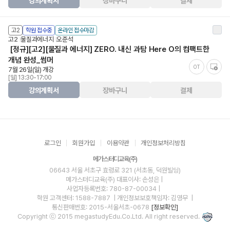
강의계획서
장바구니
결제
고2
학원 접수중
온라인 접수마감
고2
물질과에너지
오준석
[정규][고2][물질과 에너지] ZERO. 내신 과탐 Here O의 컴팩트한
개념 완성_썸머
OT
7월 26일(일) 개강
[일] 13:30-17:00
강의계획서
장바구니
결제
로그인
회원가입
이용약관
개인정보처리방침
메가스터디교육(주)
06643 서울 서초구 효령로 321 (서초동, 덕원빌딩)
메가스터디교육(주)
대표이사: 손성은 |
사업자등록번호: 780-87-00034
|
학원 고객센터: 1588-7887
| 개인정보보호책임자: 김영무
|
통신판매번호: 2015-서울서초-0678
[정보확인]
Copyright ⓒ 2015 megastudyEdu.Co.Ltd. All right reserved.