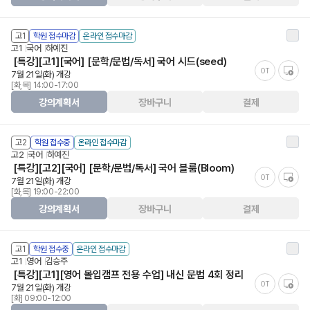
고1
학원 접수마감
온라인 접수마감
고1
국어
하예진
[특강][고1][국어] [문학/문법/독서] 국어 시드(seed)
OT
7월 21일(화) 개강
[화,목] 14:00-17:00
강의계획서
장바구니
결제
고2
학원 접수중
온라인 접수마감
고2
국어
하예진
[특강][고2][국어] [문학/문법/독서] 국어 블룸(Bloom)
OT
7월 21일(화) 개강
[화,목] 19:00-22:00
강의계획서
장바구니
결제
고1
학원 접수중
온라인 접수마감
고1
영어
김승주
[특강][고1][영어 몰입캠프 전용 수업] 내신 문법 4회 정리
OT
7월 21일(화) 개강
[화] 09:00-12:00