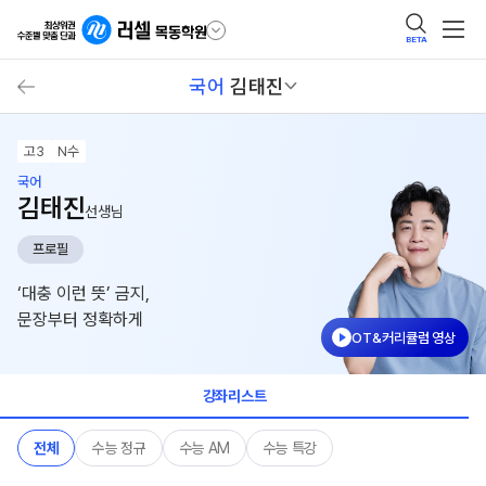
BETA
국어
김태진
고3
N수
국어
김태진
선생님
프로필
‘대충 이런 뜻’ 금지,
문장부터 정확하게
OT&커리큘럼 영상
강좌리스트
전체
수능 정규
수능 AM
수능 특강