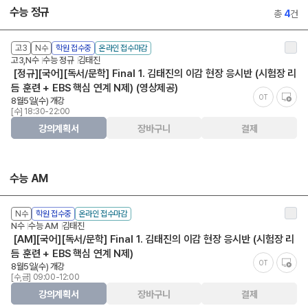
수능 정규
총
4
건
고3
N수
학원 접수중
온라인 접수마감
고3,N수
수능 정규
김태진
[정규][국어][독서/문학] Final 1. 김태진의 이감 현장 응시반 (시험장 리
듬 훈련 + EBS 핵심 연계 N제) (영상제공)
OT
8월5일(수) 개강
[수] 18:30-22:00
강의계획서
장바구니
결제
수능 AM
N수
학원 접수중
온라인 접수마감
N수
수능 AM
김태진
[AM][국어][독서/문학] Final 1. 김태진의 이감 현장 응시반 (시험장 리
듬 훈련 + EBS 핵심 연계 N제)
OT
8월5일(수) 개강
[수,금] 09:00-12:00
강의계획서
장바구니
결제