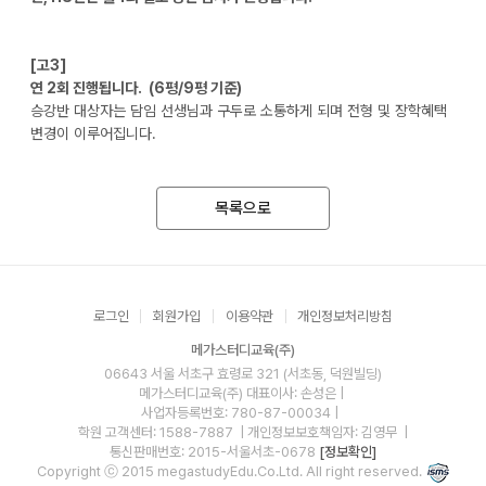
[고3]
연 2회 진행됩니다. (6평/9평 기준)
승강반 대상자는 담임 선생님과 구두로 소통하게 되며 전형 및 장학혜택
변경이 이루어집니다.
목록으로
로그인
회원가입
이용약관
개인정보처리방침
메가스터디교육(주)
06643 서울 서초구 효령로 321 (서초동, 덕원빌딩)
메가스터디교육(주)
대표이사: 손성은 |
사업자등록번호: 780-87-00034
|
학원 고객센터: 1588-7887
| 개인정보보호책임자: 김영무
|
통신판매번호: 2015-서울서초-0678
[정보확인]
Copyright ⓒ 2015 megastudyEdu.Co.Ltd. All right reserved.