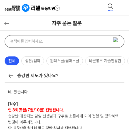
BETA
자주 묻는 질문
자주
검색어
묻는
질문
검색
전체
상담/입학
윈터스쿨/썸머스쿨
바른공부 자습전용관
승강반 제도가 있나요?
목록
네, 있습니다.
[N수]
연 3회(5월/7월/10월) 진행됩니다.
승강반 대상자는 담임 선생님과 구두로 소통하게 되며 전형 및 장학혜택
변경이 이루어집니다.
단, HS반은 월 1회 별도 강반 심사가 진행됩니다.