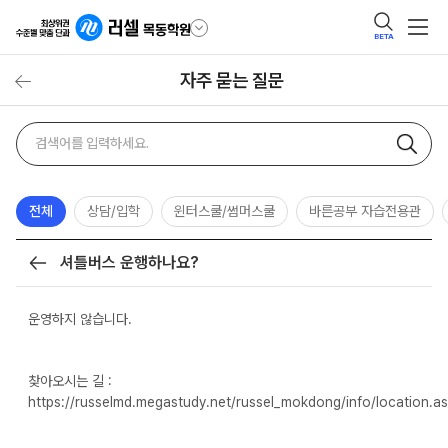
BETA
자주 묻는 질문
자주
검색어
묻는
질문
검색
전체
상담/입학
윈터스쿨/썸머스쿨
바른공부 자습전용관
셔틀버스 운행하나요?
목록
운영하지 않습니다.
찾아오시는 길 :
https://russelmd.megastudy.net/russel_mokdong/info/location.a