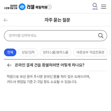
BETA
자주 묻는 질문
자주
검색어
묻는
질문
검색
전체
상담/입학
윈터스쿨/썸머스쿨
바른공부 자습전용관
온라인 결제 건을 환불하려면 어떻게 하나요?
목록
학원으로 유선 문의 주시면 온라인 환불 처리 접수 도와드리며,
카드사 영업일 기준 2~3일 정도 소요될 수 있습니다.