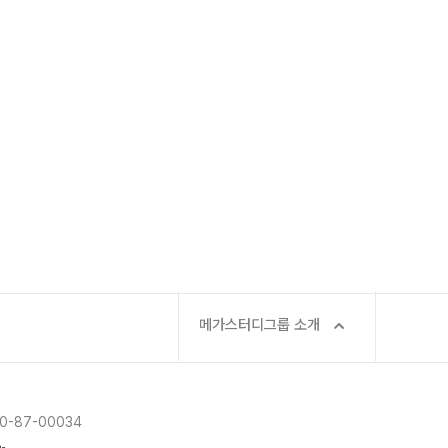
대성 더 프리미엄 모의고사
A 모의고사
아이젠
·과학 학평 대비
 수능 적중 문항
 특별 혜택
스 특별 지원
스마트 리포트
질문답변 앱 QUBE
메가스터디그룹 소개
-87-00034