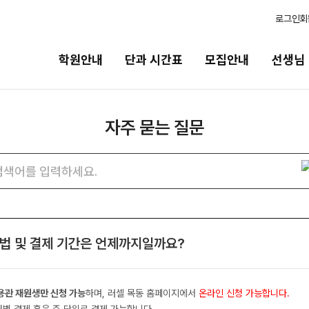
로그인
회
학원안내
단과 시간표
모집안내
선생님
자주 묻는 질문
모집안내
선생님
바른
N수·고3
선생님 커리큘럼
202
자주
검색어
묻는
2027 파이널 정규반
선생님
바른공
N
질문
N수
전체
검색
재원생
국어
2027 반수반
방법 및 결제 기간은 언제까지일까요?
N
학습 콘
수학
2027 N수 정규반
2026
영어
2027 N수 패키지반
OMEG
용관 재원생만 신청 가능
하며, 러셀 목동 홈페이지에서
온라인 신청 가능합니다.
사회탐구
전국 대
고2·고1