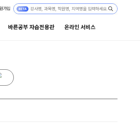
원가입
바른공부 자습전용관
온라인 서비스
공부 자습전용관
온라인 서비스
6 입시 결과
입시설명회·공개특강
부 자습전용관 안내
모의고사 접수
 전용 콘텐츠
홈페이지 회원 인증
텐츠 한눈에 보기
재원생 편리한 온라인 서비스
년 모의고사 일정
A 모의고사
단위 실전 모의고사