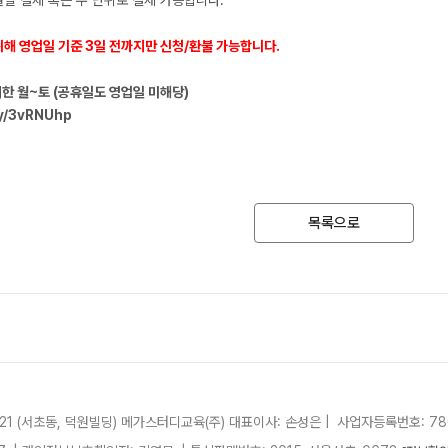
월별 결제 혹은 주 단위로 결제 가능합니다.
과학탐구
메가X
2027 재학생 정규반
논술
위해 영업일 기준 3일 전까지만 신청/환불 가능합니다.
ALPH
고3·고2·고1
수학 
외한 월~토 (공휴일도 영업일 미해당)
통합사회
2026 썸머스쿨
ly/3vRNUhp
2026
고1
재원생
고1 썸머 360 몰입캠프
N
메가패
목록으로
2027
메가 
2027 윈터스쿨
N
실시간 
21 (서초동, 덕원빌딩)
메가스터디교육(주)
대표이사: 손성은 |
사업자등록번호: 780