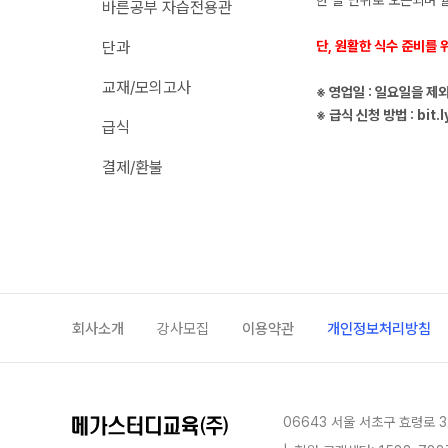
한 달 단위로 오픈되며 
바른공부 자습전용관
추석 집중 특강
N
학원 이용 안내
단과
단, 원활한 식수 준비를 
고3
러셀 시스템
교재/모의고사
썸머특강[고3]
※ 영업일 : 일요일을 제
N
학원 시설
※ 급식 신청 방법 :
bit.
급식
위치안내
고1·고2
주변학사
결제/환불
썸머특강[고1·고2]
주간 식단표
8~9월 중간고사 대비 강좌
N
고2
고2 수능 시작반
N
중3
회사소개
강사모집
이용약관
개인정보처리방침
중3 고등 대비반
N
마감 강좌 대기 신청
06643 서울 서초구 효령로 3