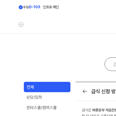
수능
D-103
인트로 메인
학원안내
단과 시간표
원장 인사말
N수
9월 AM단과
공지사항
N
8월 AM단과
학원 상담
전체
고3·N수
급식 신청 
목록
카카오톡 빠른 상담
상담/입학
대학별 논술 파이널 특강
N
자주 묻는 질문
9월 정규·특강 단과
N
온라인 상담
윈터스쿨/썸머스쿨
급식은
바른공부 자습전
8월 정규·특강 단과
원장과 소통하기