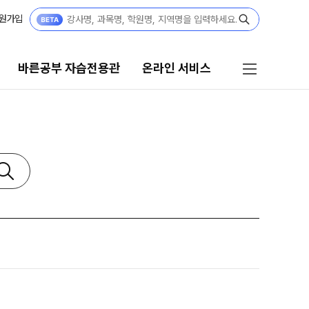
원가입
바른공부 자습전용관
온라인 서비스
공부 자습전용관
온라인 서비스
6 입시 결과
입시설명회·공개특강
부 자습전용관 안내
모의고사 접수
 전용 콘텐츠
홈페이지 회원 인증
텐츠 한눈에 보기
재원생 편리한 온라인 서비스
년 모의고사 일정
A 모의고사
단위 실전 모의고사