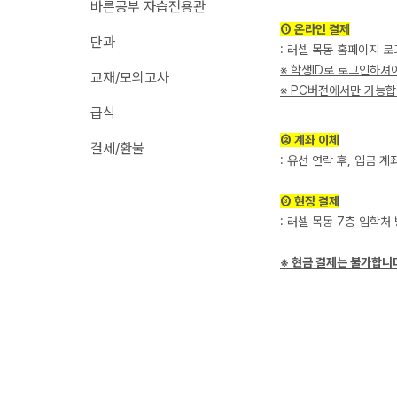
바른공부 자습전용관
추석 집중 특강
N
학원 이용 안내
① 온라인 결제
단과
고3
: 러셀 목동 홈페이지 로
러셀 시스템
※ 학생ID로 로그인하셔
교재/모의고사
썸머특강[고3]
N
학원 시설
※ PC버전에서만 가능합니
급식
위치안내
고1·고2
주변학사
② 계좌 이체
결제/환불
썸머특강[고1·고2]
: 유선 연락 후, 입금 
주간 식단표
8~9월 중간고사 대비 강좌
N
③ 현장 결제
고2
: 러셀 목동 7층 입학처
고2 수능 시작반
N
※ 현금 결제는 불가합니
중3
중3 고등 대비반
N
마감 강좌 대기 신청