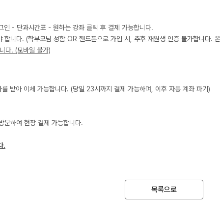
과학탐구
메가X
2027 재학생 정규반
논술
ALPH
그인 - 단과시간표 - 원하는 강좌 클릭 후 결제 가능합니다.
고3·고2·고1
야 합니다. (학부모님 성함 OR 핸드폰으로 가입 시, 추후 재원생 인증 불가합니다. 
수학 
다. (모바일 불가)
통합사회
2026 썸머스쿨
2026
고1
재원생
계좌를 받아 이체 가능합니다. (당일 23시까지 결제 가능하며, 이후 자동 계좌 파기)
고1 썸머 360 몰입캠프
N
메가패
2027
메가 
 방문하여 현장 결제 가능합니다.
2027 윈터스쿨
N
실시간 
다.
목록으로