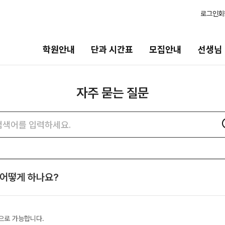
로그인
회
학원안내
단과 시간표
모집안내
선생님
자주 묻는 질문
모집안내
선생님
바른
N수·고3
선생님 커리큘럼
202
자주
검색어
묻는
2027 파이널 정규반
선생님
바른공
N
질문
N수
전체
검색
재원생
국어
2027 반수반
 어떻게 하나요?
N
학습 콘
수학
2027 N수 정규반
2026
영어
2027 N수 패키지반
OMEG
사회탐구
으로 가능합니다.
전국 대
고2·고1