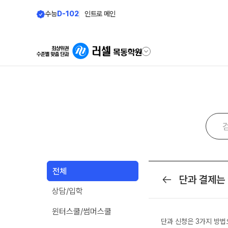
수능
D-102
인트로 메인
학원안내
단과 시간표
원장 인사말
N수
9월 AM단과
공지사항
N
8월 AM단과
학원 상담
전체
고3·N수
단과 결제는
목록
카카오톡 빠른 상담
상담/입학
대학별 논술 파이널 특강
N
자주 묻는 질문
9월 정규·특강 단과
N
온라인 상담
윈터스쿨/썸머스쿨
8월 정규·특강 단과
단과 신청은 3가지 방법
원장과 소통하기