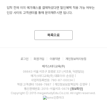
입학 전에 이미 메가패스를 결제하셨다면 할인혜택 적용 가능 여부는
인강 사이트 고객센터를 통해 문의해주시면 됩니다.
목록으로
로그인
회원가입
이용약관
개인정보처리방침
메가스터디교육(주)
06643 서울 서초구 효령로 321 (서초동, 덕원빌딩)
메가스터디교육(주)
대표이사: 손성은 |
사업자등록번호: 780-87-00034
|
학원 고객센터: 1588-7887
| 개인정보보호책임자: 김영무
|
통신판매번호: 2015-서울서초-0678
[정보확인]
Copyright ⓒ 2015 megastudyEdu.Co.Ltd. All right reserved.