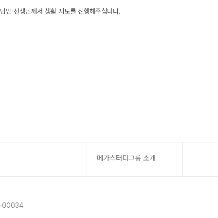
대성 더 프리미엄 모의고사
른 담임 선생님께서 생활 지도를 진행해주십니다.
A 모의고사
아이젠
·과학 학평 대비
 수능 적중 문항
 특별 혜택
스 특별 지원
스마트 리포트
질문답변 앱 QUBE
메가스터디그룹 소개
-00034