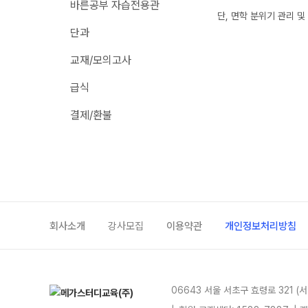
바른공부 자습전용관
추석 집중 특강
N
단, 면학 분위기 관리 
학원 이용 안내
단과
고3
러셀 시스템
교재/모의고사
썸머특강[고3]
N
학원 시설
급식
위치안내
고1·고2
주변학사
결제/환불
썸머특강[고1·고2]
주간 식단표
8~9월 중간고사 대비 강좌
N
고2
고2 수능 시작반
N
중3
회사소개
강사모집
이용약관
개인정보처리방침
중3 고등 대비반
N
마감 강좌 대기 신청
06643 서울 서초구 효령로 321 (