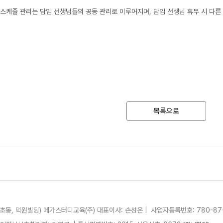
과학탐구
메가X
및 스케쥴 관리는 담임 선생님들의 공동 관리로 이루어지며, 담임 선생님 휴무 시 다
2027 재학생 정규반
논술
ALPH
고3·고2·고1
수학 
통합사회
2026 썸머스쿨
2026
고1
재원생
고1 썸머 360 몰입캠프
N
메가패
목록으로
2027
메가 
2027 윈터스쿨
N
실시간 
서초동, 덕원빌딩)
메가스터디교육(주)
대표이사: 손성은 |
사업자등록번호: 780-87