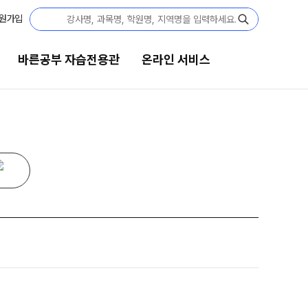
원가입
바른공부 자습전용관
온라인 서비스
공부 자습전용관
온라인 서비스
6 입시 결과
입시설명회·공개특강
부 자습전용관 안내
모의고사 접수
 전용 콘텐츠
홈페이지 회원 인증
텐츠 한눈에 보기
재원생 편리한 온라인 서비스
년 모의고사 일정
A 모의고사
단위 실전 모의고사