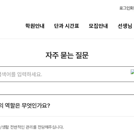
로그인
회
학원안내
단과 시간표
모집안내
선생님
자주 묻는 질문
모집안내
선생님
바른
N수·고3
선생님 커리큘럼
202
자주
검색어
묻는
2027 파이널 정규반
선생님
바른공
N
질문
N수
전체
검색
재원생
국어
2027 반수반
의 역할은 무엇인가요?
N
학습 콘
수학
2027 N수 정규반
2026
영어
2027 N수 패키지반
OMEG
습/생활 전반적인 관리를 전담해주십니다.
사회탐구
전국 대
고2·고1