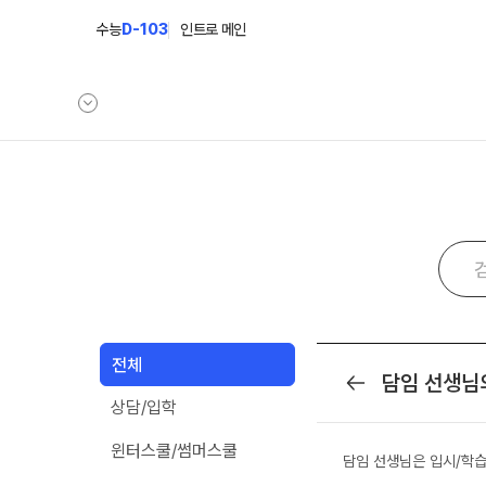
수능
D-103
인트로 메인
학원안내
단과 시간표
원장 인사말
N수
9월 AM단과
공지사항
N
8월 AM단과
학원 상담
전체
고3·N수
담임 선생님
목록
카카오톡 빠른 상담
상담/입학
대학별 논술 파이널 특강
N
자주 묻는 질문
9월 정규·특강 단과
N
온라인 상담
윈터스쿨/썸머스쿨
담임 선생님은 입시/학
8월 정규·특강 단과
원장과 소통하기