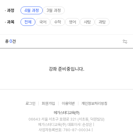
과정
4월 과정
3월 과정
과목
전체
국어
수학
영어
사탐
과탐
총
0
건
강좌 준비중입니다.
로그인
회원가입
이용약관
개인정보처리방침
메가스터디교육(주)
06643 서울 서초구 효령로 321 (서초동, 덕원빌딩)
메가스터디교육(주)
대표이사: 손성은 |
사업자등록번호: 780-87-00034
|