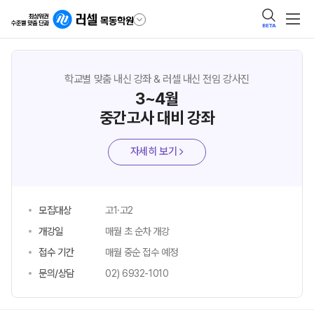
BETA
학교별 맞춤 내신 강좌 & 러셀 내신 전임 강사진
3~4월
중간고사 대비 강좌
자세히 보기
모집대상
고1·고2
개강일
매월 초 순차 개강
접수 기간
매월 중순 접수 예정
문의/상담
02) 6932-1010